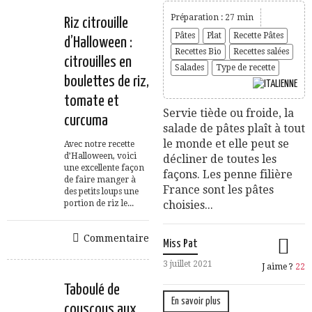
Préparation : 27 min
Riz citrouille
Pâtes
Plat
Recette Pâtes
d’Halloween :
Recettes Bio
Recettes salées
citrouilles en
Salades
Type de recette
boulettes de riz,
tomate et
Servie tiède ou froide, la
curcuma
salade de pâtes plaît à tout
le monde et elle peut se
Avec notre recette
d’Halloween, voici
décliner de toutes les
une excellente façon
façons. Les penne filière
de faire manger à
France sont les pâtes
des petits loups une
portion de riz le...
choisies...
Commentaire
Miss Pat
3 juillet 2021
J aime ?
22
Taboulé de
En savoir plus
couscous aux