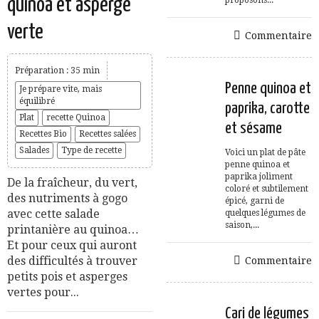
quinoa et asperge
proposons...
verte
Commentaire
Préparation : 35 min
Penne quinoa et
Je prépare vite, mais
équilibré
paprika, carotte
Plat
recette Quinoa
et sésame
Recettes Bio
Recettes salées
Salades
Type de recette
Voici un plat de pâte
penne quinoa et
paprika joliment
De la fraîcheur, du vert,
coloré et subtilement
des nutriments à gogo
épicé, garni de
avec cette salade
quelques légumes de
saison,...
printanière au quinoa…
Et pour ceux qui auront
des difficultés à trouver
Commentaire
petits pois et asperges
vertes pour...
Cari de légumes