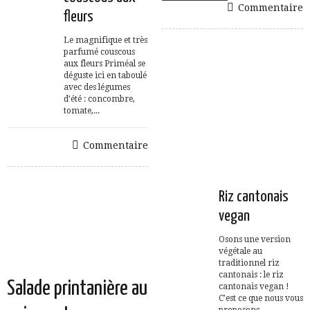
Commentaire
fleurs
Le magnifique et très
parfumé couscous
aux fleurs Priméal se
déguste ici en taboulé
avec des légumes
d’été : concombre,
tomate,...
Commentaire
Riz cantonais
vegan
Osons une version
végétale au
traditionnel riz
cantonais : le riz
Salade printanière au
cantonais vegan !
C’est ce que nous vous