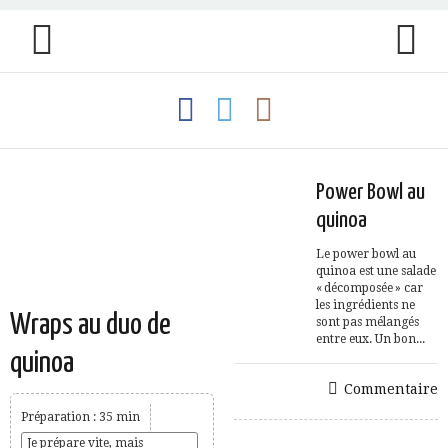
Power Bowl au
quinoa
Le power bowl au
quinoa est une salade
« décomposée » car
les ingrédients ne
Wraps au duo de
sont pas mélangés
entre eux. Un bon...
quinoa
Commentaire
Préparation : 35 min
Je prépare vite, mais