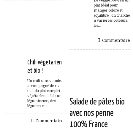
Le veggie bowl est un
plat idéal pour
manger coloré et
équilibré : on cherche
à varier les couleurs,
les...
Commentaire
Chili végétarien
et bio !
Un chili sans viande,
accompagné de riz, a
tout du plat complet
végétarien idéal : une
Salade de pâtes bio
légumineuse, des
légumes et...
avec nos penne
Commentaire
100% France