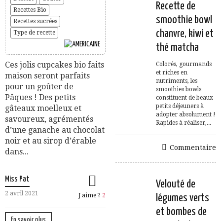
Recette de
Recettes Bio
smoothie bowl
Recettes sucrées
chanvre, kiwi et
Type de recette
thé matcha
Ces jolis cupcakes bio faits
Colorés, gourmands
et riches en
maison seront parfaits
nutriments, les
pour un goûter de
smoothies bowls
Pâques ! Des petits
constituent de beaux
petits déjeuners à
gâteaux moelleux et
adopter absolument !
savoureux, agrémentés
Rapides à réaliser,...
d’une ganache au chocolat
noir et au sirop d’érable
Commentaire
dans...
Miss Pat
Velouté de
2 avril 2021
J aime ?
2
légumes verts
et bombes de
En savoir plus