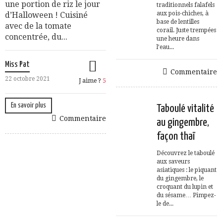
une portion de riz le jour
traditionnels falafels
aux pois-chiches, à
d’Halloween ! Cuisiné
base de lentilles
avec de la tomate
corail. Juste trempées
concentrée, du...
une heure dans
l’eau...
Miss Pat
Commentaire
22 octobre 2021
J aime ?
5
En savoir plus
Taboulé vitalité
Commentaire
au gingembre,
façon thaï
Découvrez le taboulé
aux saveurs
asiatiques : le piquant
du gingembre, le
croquant du lupin et
du sésame… Pimpez-
le de...