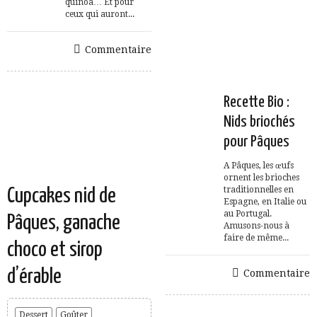
quinoa… Et pour
ceux qui auront...
Commentaire
Recette Bio :
Nids briochés
pour Pâques
A Pâques, les œufs
ornent les brioches
traditionnelles en
Cupcakes nid de
Espagne, en Italie ou
au Portugal.
Pâques, ganache
Amusons-nous à
faire de même...
choco et sirop
d’érable
Commentaire
Dessert
Goûter