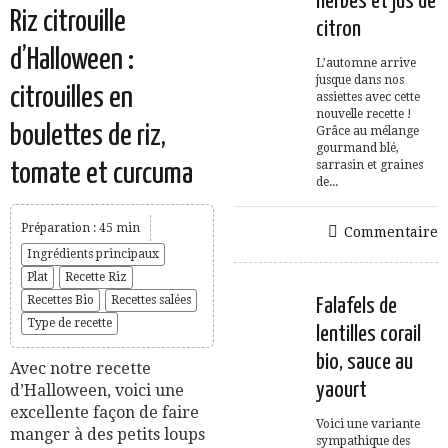
herbes et jus de
Riz citrouille
citron
d’Halloween :
L’automne arrive
jusque dans nos
citrouilles en
assiettes avec cette
nouvelle recette !
boulettes de riz,
Grâce au mélange
gourmand blé,
sarrasin et graines
tomate et curcuma
de...
Préparation : 45 min
Commentaire
Ingrédients principaux
Plat
Recette Riz
Recettes Bio
Recettes salées
Falafels de
Type de recette
lentilles corail
bio, sauce au
Avec notre recette
yaourt
d’Halloween, voici une
excellente façon de faire
Voici une variante
manger à des petits loups
sympathique des