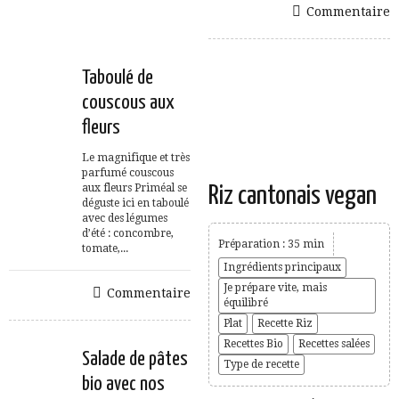
Commentaire
Taboulé de
couscous aux
fleurs
Le magnifique et très
parfumé couscous
aux fleurs Priméal se
Riz cantonais vegan
déguste ici en taboulé
avec des légumes
d’été : concombre,
Préparation : 35 min
tomate,...
Ingrédients principaux
Je prépare vite, mais
Commentaire
équilibré
Plat
Recette Riz
Recettes Bio
Recettes salées
Salade de pâtes
Type de recette
bio avec nos