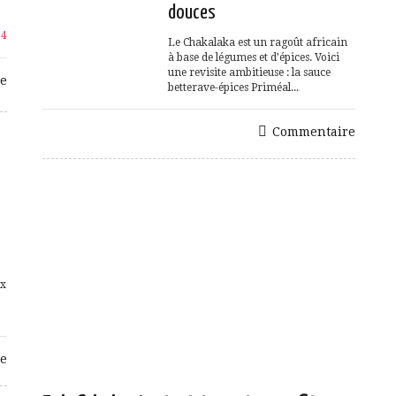
douces
?
4
Le Chakalaka est un ragoût africain
à base de légumes et d’épices. Voici
une revisite ambitieuse : la sauce
e
betterave-épices Priméal...
Commentaire
ux
e