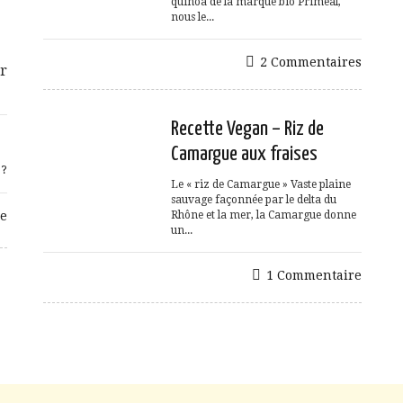
quinoa de la marque bio Primeal,
nous le...
2 Commentaires
ur
Recette Vegan – Riz de
Camargue aux fraises
 ?
Le « riz de Camargue » Vaste plaine
sauvage façonnée par le delta du
e
Rhône et la mer, la Camargue donne
un...
1 Commentaire