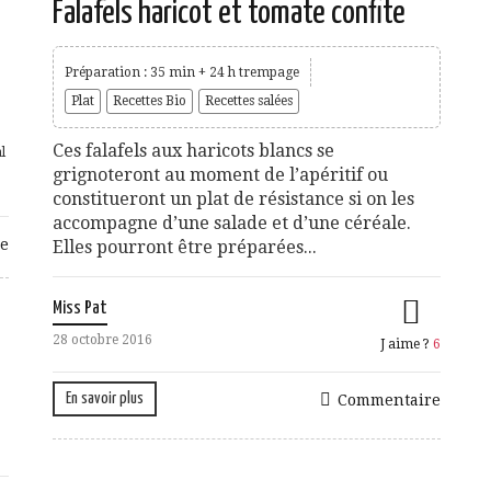
Falafels haricot et tomate confite
Préparation : 35 min + 24 h trempage
Plat
Recettes Bio
Recettes salées
Ces falafels aux haricots blancs se
l
grignoteront au moment de l’apéritif ou
constitueront un plat de résistance si on les
accompagne d’une salade et d’une céréale.
e
Elles pourront être préparées...
Miss Pat
28 octobre 2016
J aime ?
6
En savoir plus
Commentaire