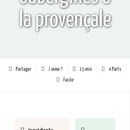
la provençale
Partager
J aime ?
15 min
4 Parts
Facile