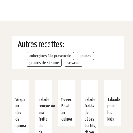
Autres recettes:
aubergines à la provençale
graines
graines de sésame
sésame
Wraps
Salade
Power
Salade
Taboulé
au
composée
Bowl
froide
pour
duo
aux
au
de
les
de
fruits,
quinoa
pâtes
kids
quinoa
dip
tortils,
de
citron