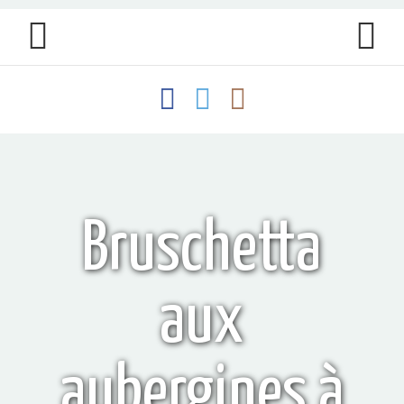
Bruschetta
aux
aubergines à