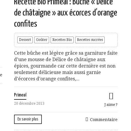
Recette Bio Priméal : Bûche « Délice
de châtaigne » aux écorces d’orange
confites
Dessert
Goûter
Recettes Bio
Recettes sucrées
Cette bûche est légère grâce sa garniture faite
d’une mousse de Délice de châtaigne aux
épices, gourmande car cette dernière est non
seulement délicieuse mais aussi garnie
e
d’écorces d’orange confites,...
Primeal
20 décembre 2013
J aime ?
En savoir plus
Commentaire