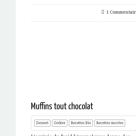
1 Commentair
Muffins tout chocolat
Dessert
Goûter
Recettes Bio
Recettes sucrées