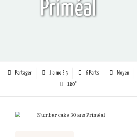
Priméal
Partager
J aime ?
3
6 Parts
Moyen
180°