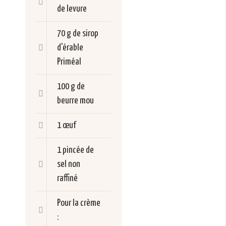
de levure
70 g de sirop
d'érable
Priméal
100 g de
beurre mou
1 œuf
1 pincée de
sel non
raffiné
Pour la crème
: