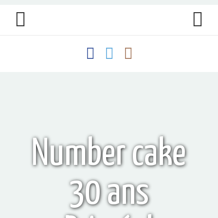
Number cake
30 ans