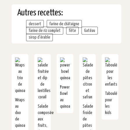
Autres recettes:
dessert
farine de châtaigne
farine de riz complet
fête
Gatêau
sirop d'érable
Power
Bowl
Taboulé
Wraps
au
pour
au
Salade
quinoa
Salade
les
duo
composée
froide
kids
de
aux
de
quinoa
fruits,
pâtes