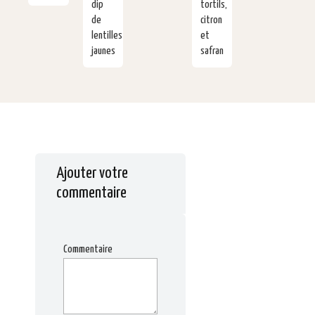
dip
tortils,
de
citron
lentilles
et
jaunes
safran
Ajouter votre
commentaire
Commentaire