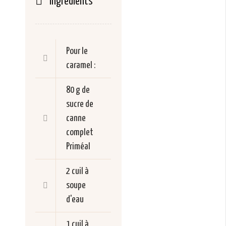
Ingrédients
Pour le
caramel :
80 g de
sucre de
canne
complet
Priméal
2 cuil à
soupe
d'eau
1 cuil à