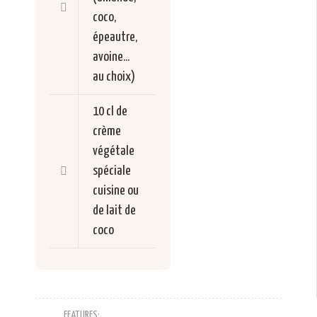
coco,
épeautre,
avoine...
au choix)
10 cl de
crème
végétale
spéciale
cuisine ou
de lait de
coco
FEATURES: