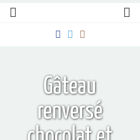
Gâteau
renversé
chocolat et