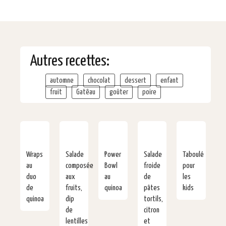
Autres recettes:
automne
chocolat
dessert
enfant
fruit
Gatêau
goûter
poire
Wraps
Salade
Power
Salade
Taboulé
au
composée
Bowl
froide
pour
duo
aux
au
de
les
de
fruits,
quinoa
pâtes
kids
quinoa
dip
tortils,
de
citron
lentilles
et