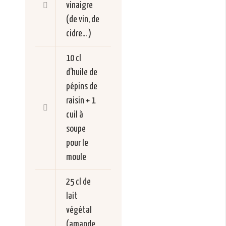
vinaigre
(de vin, de
cidre... )
10 cl
d'huile de
pépins de
raisin + 1
cuil à
soupe
pour le
moule
25 cl de
lait
végétal
(amande,