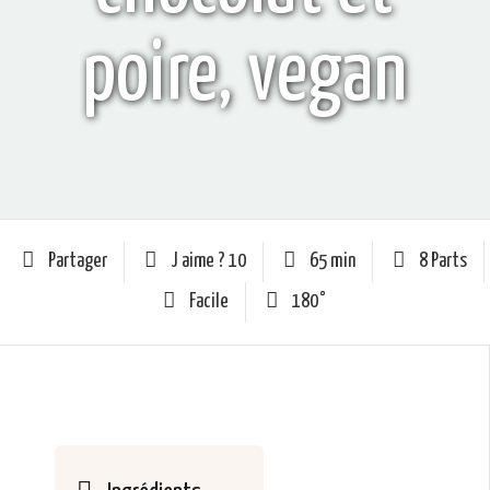
poire, vegan
Partager
J aime ?
10
65 min
8 Parts
Facile
180°