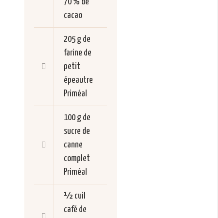
70 % de
cacao
205 g de
farine de
petit
épeautre
Priméal
100 g de
sucre de
canne
complet
Priméal
½ cuil
café de