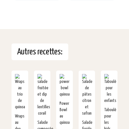
Autres recettes:
Power
Bowl
Taboulé
Wraps
au
pour
au
Salade
quinoa
Salade
les
duo
composée
froide
kids