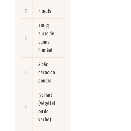
4
œufs
100 g
sucre de
canne
Priméal
2 càc
cacao en
poudre
5 cl
lait
(végétal
ou de
vache)