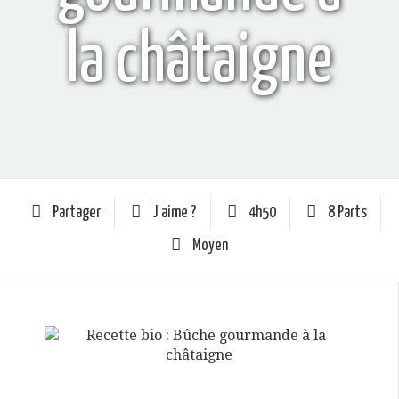
la châtaigne
Partager
J aime ?
4h50
8 Parts
Moyen