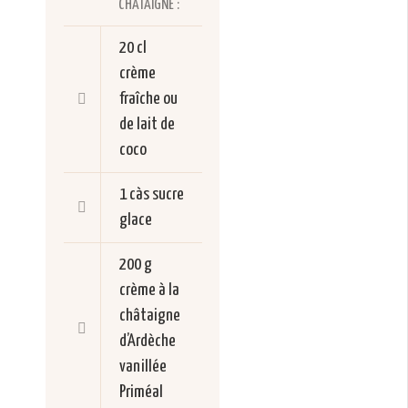
CHÂTAIGNE :
20 cl
crème
fraîche ou
de lait de
coco
1 càs
sucre
glace
200 g
crème à la
châtaigne
d’Ardèche
vanillée
Priméal