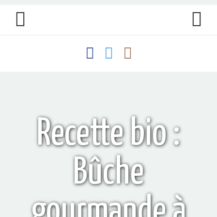
Recette bio :
Bûche
gourmande à