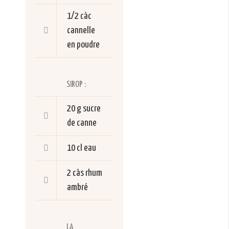
1/2 càc
cannelle
en poudre
SIROP :
20 g
sucre
de canne
10 cl
eau
2 càs
rhum
ambré
LA