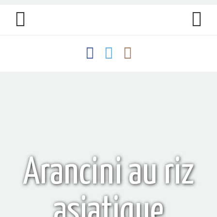
Arancini au riz
asiatique