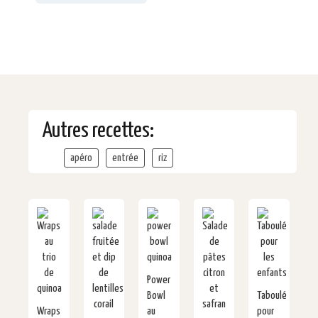
Autres recettes:
apéro
entrée
riz
Power
Bowl
Taboulé
Wraps
au
pour