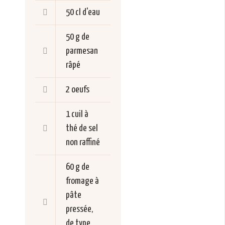
50 cl d'eau
50 g de
parmesan
râpé
2 oeufs
1 cuil à
thé de sel
non raffiné
60 g de
fromage à
pâte
pressée,
de type