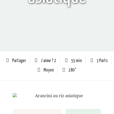
Partager
J aime ?
2
55 min
3 Parts
Moyen
180°