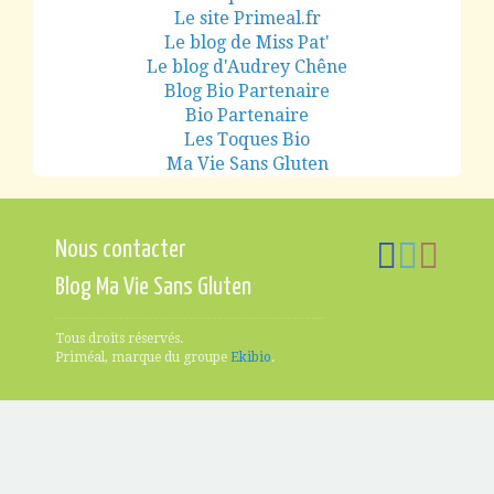
Le site Primeal.fr
Le blog de Miss Pat'
Le blog d'Audrey Chêne
Blog Bio Partenaire
Bio Partenaire
Les Toques Bio
Ma Vie Sans Gluten
Nous contacter
Blog Ma Vie Sans Gluten
Tous droits réservés.
Priméal, marque du groupe
Ekibio
.