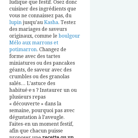
ludique que festif. Osez donc
cuisiner des ingrédients que
vous ne connaissez pas, du
lupin
jusqu’au
Kasha
. Testez
des mariages de saveurs
originaux, comme le
boulgour
Mélo aux marrons et
potimarron
. Changez de
forme avec des tartes
miniatures ou des pancakes
géants, de saveur avec des
crumbles ou des granolas
salés… L’astuce des
habitué·e·s ? Instaurer un ou
plusieurs repas
« découverte » dans la
semaine, pourquoi pas avec
dégustation à l’aveugle.
Faites-en un moment festif,
afin que chacun puisse
proposer une
recette ou un