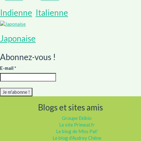
Indienne
Italienne
Japonaise
Abonnez-vous !
E-mail
*
Blogs et sites amis
Groupe Ekibio
Le site Primeal.fr
Le blog de Miss Pat'
Le blog d'Audrey Chêne