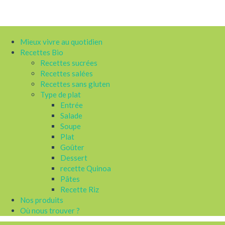
Mieux vivre au quotidien
Recettes Bio
Recettes sucrées
Recettes salées
Recettes sans gluten
Type de plat
Entrée
Salade
Soupe
Plat
Goûter
Dessert
recette Quinoa
Pâtes
Recette Riz
Nos produits
Où nous trouver ?