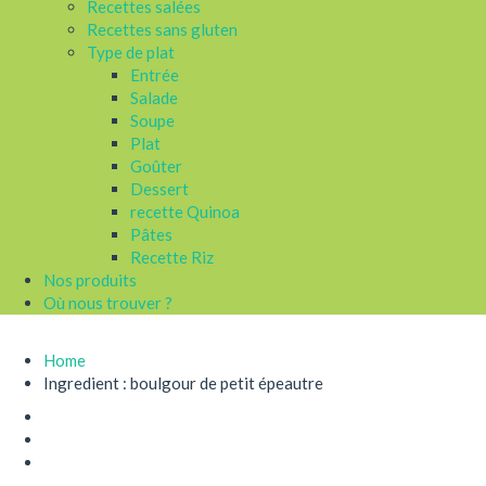
Recettes salées
Recettes sans gluten
Type de plat
Entrée
Salade
Soupe
Plat
Goûter
Dessert
recette Quinoa
Pâtes
Recette Riz
Nos produits
Où nous trouver ?
Home
Ingredient : boulgour de petit épeautre