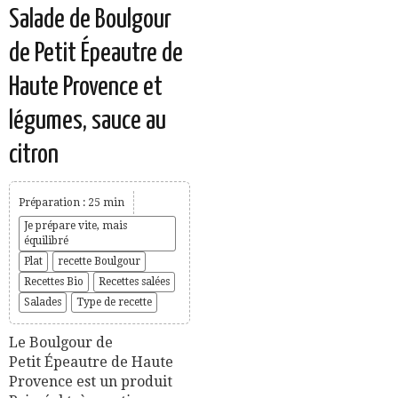
Salade de Boulgour
de Petit Épeautre de
Haute Provence et
légumes, sauce au
citron
Préparation : 25 min
Je prépare vite, mais
équilibré
Plat
recette Boulgour
Recettes Bio
Recettes salées
Salades
Type de recette
Le Boulgour de
Petit Épeautre de Haute
Provence est un produit