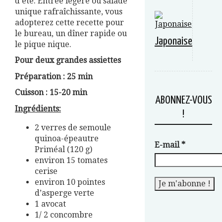
d’été. Entrée légère ou salade
unique rafraîchissante, vous
adopterez cette recette pour
le bureau, un dîner rapide ou
Japonaise
le pique nique.
Pour deux grandes assiettes
Préparation : 25 min
Cuisson : 15-20 min
ABONNEZ-VOUS
Ingrédients:
!
2 verres de semoule
quinoa-épeautre
E-mail
*
Priméal (120 g)
environ 15 tomates
cerise
environ 10 pointes
d’asperge verte
1 avocat
1/ 2 concombre