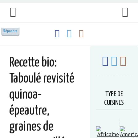
Répondre
Répondre
Recette bio:
Taboulé revisité
quinoa-
TYPE DE
CUISINES
épeautre,
graines de