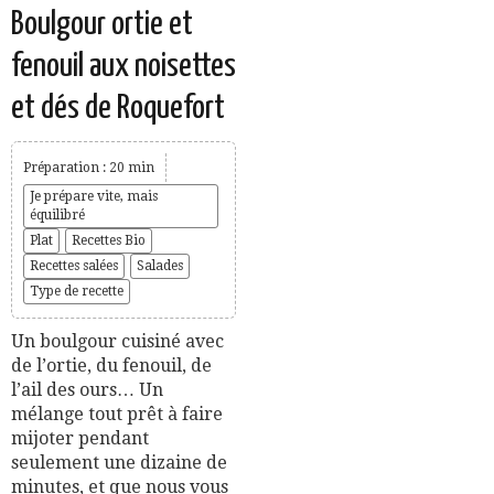
Boulgour ortie et
fenouil aux noisettes
et dés de Roquefort
Préparation : 20 min
Je prépare vite, mais
équilibré
Plat
Recettes Bio
Recettes salées
Salades
Type de recette
Un boulgour cuisiné avec
de l’ortie, du fenouil, de
l’ail des ours… Un
mélange tout prêt à faire
mijoter pendant
seulement une dizaine de
minutes, et que nous vous