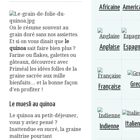
Africaine
Americ
On le résume souvent au
grain doré sans nos assiettes.
Et si on vous disait que
le
Anglaise
Espagn
quinoa
sait faire bien plus ?
Farine ou flakes, galettes ou
gâteaux, découvrez avec
Priméal les idées folles de la
graine sacrée aux mille
bienfaits… et la bonne façon
Gre
Française
d’en profiter !
Le muesli au quinoa
Le quinoa au petit-déjeuner,
vous y aviez pensé ?
Italie
Indienne
Inattendue en sucré, la graine
maîtrise pourtant