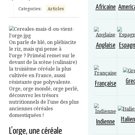
Africaine
Americ
Categories:
Articles
On parle de blé, on plébiscite
Anglaise
Espagn
le riz, mais qui pense à
l’orge ? Priméal remet sur le
devant de la scène (culinaire)
la troisième céréale la plus
cultivée en France, aussi
Gre
résistante que polyvalente.
Française
Orge, orge mondé, orge perlé,
découvrez les trésors
nutritionnels de l’une des plus
anciennes céréales
domestiquées !
Italie
Indienne
L’orge, une céréale