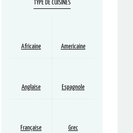
TYPE DE CUISINES
Africaine
Americaine
Anglaise
Espagnole
Française
Grec