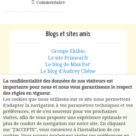
Commentaire
Blogs et sites amis
Groupe Ekibio
Le site Primeal.fr
Le blog de Miss Pat'
Le blog d'Audrey Chêne
Blog Bio Partenaire
La confidentialité des données de nos visiteurs est
Bio Partenaire
importante pour nous et nous vous garantissons le respect
Les Toques Bio
des règles en vigueur.
Ma Vie Sans Gluten
Les cookies que nous utilisons sur ce site nous permettent
d'adapter la navigation à vos paramètres techniques et vos
préférences, et de s'en souvenir pour vos prochaines
visites, afin de vous proposer une expérience optimale et
Nous contacter
plus de confort de navigation sur notre site. En cliquant
sur "J'ACCEPTE", vous consentez à l'installation de ces
Blog Ma Vie Sans Gluten
cookies. Vous pouvez également régler vos préférences en