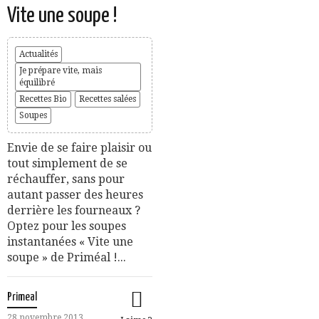
Vite une soupe !
Actualités
Je prépare vite, mais
équilibré
Recettes Bio
Recettes salées
Soupes
Envie de se faire plaisir ou
tout simplement de se
réchauffer, sans pour
autant passer des heures
derrière les fourneaux ?
Optez pour les soupes
instantanées « Vite une
soupe » de Priméal !...
Primeal
28 novembre 2013