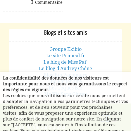
Commentaire
Blogs et sites amis
Groupe Ekibio
Le site Primeal.fr
Le blog de Miss Pat'
Le blog d'Audrey Chêne
Blog Bio Partenaire
La confidentialité des données de nos visiteurs est
Bio Partenaire
importante pour nous et nous vous garantissons le respect
Les Toques Bio
des règles en vigueur.
Ma Vie Sans Gluten
Les cookies que nous utilisons sur ce site nous permettent
d'adapter la navigation à vos paramètres techniques et vos
préférences, et de s'en souvenir pour vos prochaines
visites, afin de vous proposer une expérience optimale et
Nous contacter
plus de confort de navigation sur notre site. En cliquant
sur "J'ACCEPTE", vous consentez à l'installation de ces
Blog Ma Vie Sans Gluten
cookies. Vous pouvez également régler vos préférences en