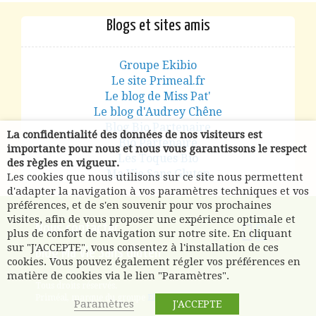
Blogs et sites amis
Groupe Ekibio
Le site Primeal.fr
Le blog de Miss Pat'
Le blog d'Audrey Chêne
Blog Bio Partenaire
La confidentialité des données de nos visiteurs est
Bio Partenaire
importante pour nous et nous vous garantissons le respect
Les Toques Bio
des règles en vigueur.
Ma Vie Sans Gluten
Les cookies que nous utilisons sur ce site nous permettent
d'adapter la navigation à vos paramètres techniques et vos
préférences, et de s'en souvenir pour vos prochaines
visites, afin de vous proposer une expérience optimale et
Nous contacter
plus de confort de navigation sur notre site. En cliquant
sur "J'ACCEPTE", vous consentez à l'installation de ces
Blog Ma Vie Sans Gluten
cookies. Vous pouvez également régler vos préférences en
matière de cookies via le lien "Paramètres".
Tous droits réservés.
Priméal, marque du groupe
Ekibio
.
Paramètres
J'ACCEPTE